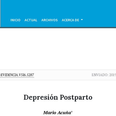
INICIO
ACTUAL
ARCHIVOS
ACERCA DE
/EVIDENCIA.V5I6.5287
ENVIADO:
201
Depresión Postparto
Mario Acuña
+