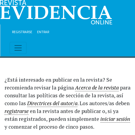
Ir al contenido principal
Ir al menú de navegación principal
Ir al pie de página del sitio
REGISTRARSE
ENTRAR
¿Está interesado en publicar en la revista? Se
recomienda revisar la página
Acerca de la revista
para
consultar las políticas de sección de la revista, así
como las
Directrices del autor/a
. Los autores/as deben
registrarse
en la revista antes de publicar o, si ya
están registrados, pueden simplemente
iniciar sesión
y comenzar el proceso de cinco pasos.