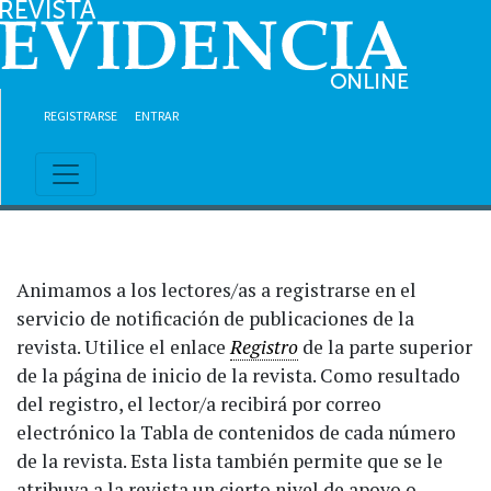
Ir al contenido principal
Ir al menú de navegación principal
Ir al pie de página del sitio
REGISTRARSE
ENTRAR
Animamos a los lectores/as a registrarse en el
servicio de notificación de publicaciones de la
revista. Utilice el enlace
Registro
de la parte superior
de la página de inicio de la revista. Como resultado
del registro, el lector/a recibirá por correo
electrónico la Tabla de contenidos de cada número
de la revista. Esta lista también permite que se le
atribuya a la revista un cierto nivel de apoyo o