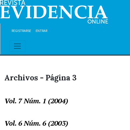
Ir al contenido principal
Ir al menú de navegación principal
Ir al pie de página del sitio
REGISTRARSE
ENTRAR
Archivos - Página 3
Vol. 7 Núm. 1 (2004)
Vol. 6 Núm. 6 (2003)