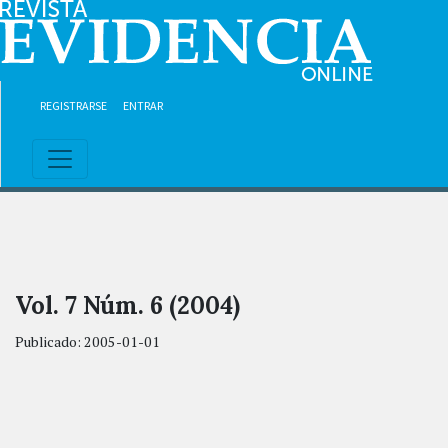
Ir al contenido principal
Ir al menú de navegación principal
Ir al pie de página del sitio
REGISTRARSE
ENTRAR
Vol. 7 Núm. 6 (2004)
Publicado:
2005-01-01