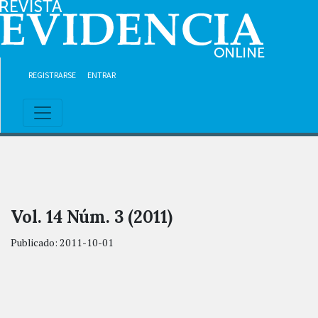
Ir al contenido principal
Ir al menú de navegación principal
Ir al pie de página del sitio
REGISTRARSE
ENTRAR
Vol. 14 Núm. 3 (2011)
Publicado:
2011-10-01