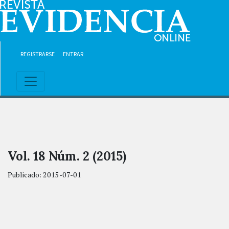
Ir al contenido principal
Ir al menú de navegación principal
Ir al pie de página del sitio
REGISTRARSE
ENTRAR
Vol. 18 Núm. 2 (2015)
Publicado:
2015-07-01