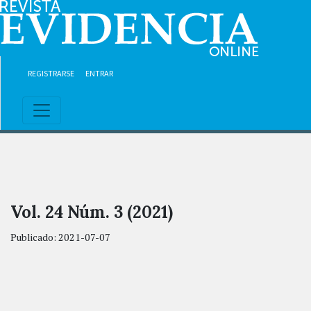
Ir al contenido principal
Ir al menú de navegación principal
Ir al pie de página del sitio
REGISTRARSE
ENTRAR
Vol. 24 Núm. 3 (2021)
Publicado:
2021-07-07